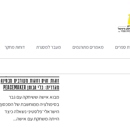
ת ספרים
מאמרים מתורגמים
מעבר למסגרת
דוחות מחקר
הבדלים מגדריים בביצועי משחק של
זוגות זהים וזוגות מעורבים מבחינה
מגדרית: כלי הבוחן PEACEMAKER
מבוא אישה ששיחקה עם גבר
בסימולציה ממוחשבת של הסכסוך
הישראלי־פלסטיני נשאלה כיצד
הייתה משחקת עם אישה....