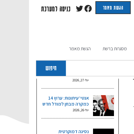
הגשת מאמר
כניסה למערכת
מאמרים אחרונים
מסגרות ברשת
הגשת מאמר
בין בידול להיטמעות:
השתקפותה של מלחמת
חיפוש
חרבות ברזל בקרב מובילי
דעה חרדים ברשת X
יולי 27, 2026
אנטי־עיתונות: ערוץ 14
כמקרה מבחן למודל חדש
יולי 26, 2026
נסיגה דמוקרטית