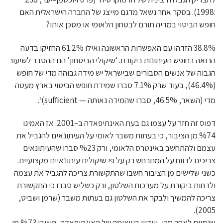
:1998). בסקר אחר נשאל מדגם מייצג של החברה הישראלית האם
חופש הביטוי במדיה תורם לבטחון הלאומי או מסכן אותו?
38.8% הזדהו עם האפשרות הראשונה ואילו 61.2% החזיקו בדעה
הרואה בחופש העיתונות ביקורת. ‘שיקולי הביטחון’ הם ההסבר לשיעור
הגבוה של אנשים הסבורים שבישראל יש מידה גבוהה מדי של חופש
(46.4%), בעוד שרק 7.1% סברו שמידת חופש הביטוי בארץ מעטה
מדי (השאר, 46.5%, סברו שהמידה נאותה — sufﬁcient)
.
3
דפוס זה חזר על עצמו גם בעת האינתיפאדה ב–2001. אז האמינו
%74 מן הציבור, כי בעתות משבר לאומי על העיתונאים להגביל את
עצמם ולהתחשב באינטרס הלאומי, ורק %23 סברו שהעיתונאים
צריכים לדווח על המתרחש רק על פי שיקולים עיתונאיים מקצועיים.
כשני שלישים מן הציבור חשבו שהתקשורת צריכה להגביל את עצמה
ולדחות ביקורת על מערכות השלטון, ורק כשליש סברו כי התקשורת
צריכה להמשיך ולבקר את השלטון גם בעתות משבר (שרמן ושביט,
2005).
שנתיים לאחר מכן, ועדיין בעיצומה של האינתיפאדה, השיבו %73 מן