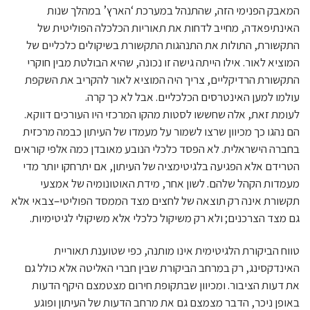
המאבק הפנימי הזה, שהתנהל במערכת ‘הארץ’ במהלך שנות
האינתיפאדה, מחייב לדחות את תאוריות הכלכלה הפוליטית של
התקשורת, התולות את התנהגות התקשורת בשיקולים כלכליים של
המוציא לאור. אילו הייתה גישה זו נכונה, שהיא הבולטת מבין חוקרי
התקשורת הרדיקליים, צריך היה המוציא לאור להקריב את השקפת
עולמו למען האינטרסים הכלכליים. אבל לא כך קרה.
לעומת זאת, אלה שחששו לסטות מהקו המרכזי היו העורכים דווקא.
הם נהגו כך מכיוון שרצו לשמור על מעמדו של העיתון כבמה מרכזית
בחברה הישראלית. לא הפסד כלכלי הנובע מאובדן כמה אלפי קוראים
הטרידם אלא הפגיעה בלגיטימציה של העיתון, אם יתרחקו יותר מדי
מעמדות הקהל שלהם. לשון אחר, מידת האוטונומיה של אמצעי
תקשורת אינה רק תוצאה של לחצים מצד הממסד הפוליטי–צבאי אלא
גם מצד הצרכנים; ולא רק משיקול כלכלי אלא משיקולי לגיטימיות.
טווח הביקורת הלגיטימית אינו מותנה, כפי שטוענת תאוריית
האינדקסינג, רק במרחב הביקורת שבין חברי האליטה אלא כולל גם
את דעות הציבור. ומכיוון שבתקופת חירום מצטמצם היקף הדעות
באופן ניכר, הדבר מצמצם גם את מרחב הדעות של העיתון ופוגע