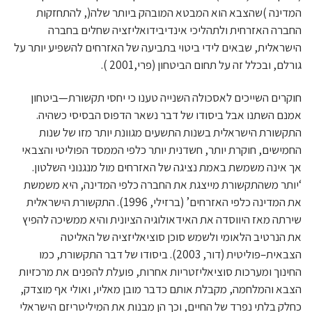
המדינה )שהצבא הוא המבטא המובהק ביותר שלה(, להתחזקות
החברה האזרחית ולתהליכי אינדיבידואליזציה שחלים בחברה
הישראלית, שבאים לידי ביטוי בתביעה של האזרחים להשפיע יותר על
גורלם, ובכלל זה על תחום הביטחון (פרי,2001 ).
חוקרים השייכים לאסכולה השנייה טענו כי יחסי תקשורת—ביטחון
אמנם השתנו אבל ביסודו של דבר נשאר הדפוס הבסיסי כשהיה.
התקשורת הישראלית בשנות התשעים מגוונת יותר מזו של שנות
החמישים, חוקרת יותר, חשדנית יותר כלפי הממסד הפוליטי והצבאי
אך אינה משמשת באמת נציגה של האזרחים מול מנגנוני השלטון.
‘יותר משהתקשורת מייצגת את החברה כלפי המדינה, היא משמשת
את המדינה כלפי האזרחים’ (ברזילי, 1996). התקשורת הישראלית
שירתה מאז היווסדה את האידאולוגיה הציונית והיא ממשיכה להפיץ
את הנרטיב הלאומי ולשמש סוכן סוציאליזציה של האליטה
הצבאית–פוליטית (דור, 2003). ביסודו של דבר התקשורת, כמו
החינוך ומערכות סוציאליזטריות אחרות, פועלת להפנים את מרכזיות
הצבא והמלחמה, מקבלת אותם כדבר מובן מאליו, ואולי אף מוצדק,
כחלק בלתי נפרד של החיים, וכך הן מבנות את המיליטריזם הישראלי