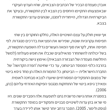
אובדן מעמדם הבכיר של הכתבים הצבאיים, שהיו הערוץ העיקרי
שבאמצעותו התקיימו היחסים בין הצבא לבין התקשורת, ובעיקר את
הביקורתיות הגדולה, הייחודית לזמננו, שנוהגים ערוצי התקשורת
בצבא.
אף שאין חולק על עצם השינויים האלה, נחלקו החוקרים בין שתי
תפיסות עקרוניות שונות, שפירשו את המציאות בדרכים מנוגדות. לפי
תפיסה אחת, לקראת סוף המאה העשרים גדלה השפעת התקשורת,
בשל יכולתה להשתחרר מהאילוצים שכבלו את חופש פעולתה (למשל
היחלשות מעמדה של הצנזורה הצבאית) ואימוץ גישה ביקורתית
בהרבה כלפי הממסד הביטחוני, עד כדי שחיטת ‘הפרה הקדושה’ של
החברה הישראלית — הביטחון. כל התמורות האלה הן מחד גיסא ביטוי
של צמצום התפקידים המסורתיים שיועדו לצבא מבחינה לאומית
ומאידך גיסא ביטוי של התחזקות מנגנוני הפיקוח האזרחי עליהם (כהן,
2006).
במסגרת אותה גישה פרשנית נתנו לתופעות אלה הסברים שונים. היו
מי שראו בהן עדות לשינויים מבניים ותפקודיים במוסד התקשורת
(נוסק ולימור, 2005). הסבר נרחב יותר קישר אותן לירידה בערך