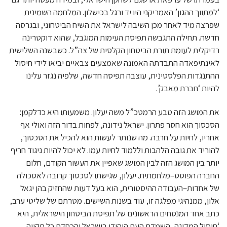
‘למתווך ההגון’ האמריקני היו יד ורגל בכישלון. המלחמה השמינית
שפרצה מיד לאחר מכן השיבה לישראל את השיח הביטחוני, ובגרסה
חדשה. תחילה התגבשה תפיסת העימות המוגבל, שהוא דוקטרינה
רדיקלית לעומת תורת הביטחון הקלסית של צה”ל. כשבשנה השלישית
לאינתיפאדה התבדתה האמונה שאמצעים צבאיים יביאו לידי חיסול
ההתנגדות הפלסטינית, עוצבה תפיסה חדשה, שלפיה נגזר עלינו
להיות ‘חברת מאבק’.
את המושג הזה טבע הרמטכ”ל משה יעלון. משמעותו היא כדלקמן:
הסכסוך הוא חסר פתרון. ישראל נידונה, לפחות בדור הזה ואולי אף
אחריו, לחיות על חרבה. מה שנותר לעשות הוא להכיל את הסכסוך,
להוריד את גובה הלהבות וללמוד לחיות עמו. לא יכול להיות ניגוד חריף
יותר בין המושג הזה לבין המושג שאפיין את העשור הקודם, חלום
החברה הפוסט–מלחמתית. יעלון, שגישתו לסכסוך קרובה לאסכולה
של אחדות–העבודה ההיסטורית, הוא בעל דעות שהחזיק בהן יגאל
אלון, ממנהיגי מפלגה זו, עוד בשנות השישים. מטרתם של שליטי ערב,
כתב אחד המנסחים הראשונים של תפיסת הביטחון הישראלית, היא
‘חיסול המדינה, השמדת העם היהודי בישראל והכחדת כל תקווה