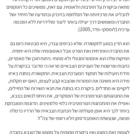
מחאה וביקורת על התרבות הלאומית. עם זאת, ממשיכים כל הטקסים
להבליט את מרכזיותה של המלחמה בזיכרון ובתודעה של היחיד ושל
החברה ומשמשים דרך יעילה ביותר ליצור סולידריות ללא הסכמה
ערכית (לומסקי–פדר,2005).
הוא הדין בנוגע לתקשורת. שלא כבימים עברו, היא מבטאת כיום גם
את החברה האזרחית ואת הפרט אבל האוטונומיה שלה היא יחסית.
הפיקוח שלה הוא אינסטרומנטלי ולא מהותי. ניתוח תוכן של מאמרים,
כתבות ופרשנות של העניינים הצבאיים מראה כי מדובר בביקורת על
מידת היעילות של תפקוד המערכת הצבאית. התקשורת בוחנת באיזו
מידה היא משיגה את המטרות שהצבא קבע לעצמו, האם יש תקלות,
ליקויים או מחדלים. ביקורת כזו בוחנת את תנאי השירות של החיילים,
את התנהגותם הנורמטיבית של המפקדים, את היחס לנשים בצבא,
ואפילו את ההתנהגות הנורמטיבית כלפי פלסטינים. הדוגמה המובהקת
ביותר לכך היא אופן פעולתה של הכתבת הצבאית של הרדיו כרמלה
מנשה, שנעשתה האומבודסמן הלא רשמי של צה”ל.
לעומת זאת כמעט ואין ביקורת מהותית על מקומו של הצבא בחברה