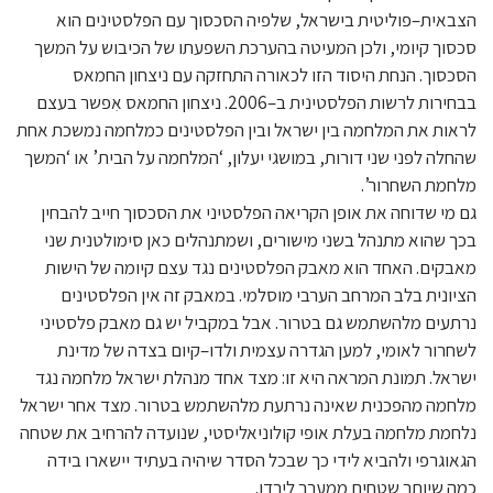
הצבאית–פוליטית בישראל, שלפיה הסכסוך עם הפלסטינים הוא
סכסוך קיומי, ולכן המעיטה בהערכת השפעתו של הכיבוש על המשך
הסכסוך. הנחת היסוד הזו לכאורה התחזקה עם ניצחון החמאס
בבחירות לרשות הפלסטינית ב–2006. ניצחון החמאס אִפשר בעצם
לראות את המלחמה בין ישראל ובין הפלסטינים כמלחמה נמשכת אחת
שהחלה לפני שני דורות, במושגי יעלון, ‘המלחמה על הבית’ או ‘המשך
מלחמת השחרור’.
גם מי שדוחה את אופן הקריאה הפלסטיני את הסכסוך חייב להבחין
בכך שהוא מתנהל בשני מישורים, ושמתנהלים כאן סימולטנית שני
מאבקים. האחד הוא מאבק הפלסטינים נגד עצם קיומה של הישות
הציונית בלב המרחב הערבי מוסלמי. במאבק זה אין הפלסטינים
נרתעים מלהשתמש גם בטרור. אבל במקביל יש גם מאבק פלסטיני
לשחרור לאומי, למען הגדרה עצמית ולדו–קיום בצדה של מדינת
ישראל. תמונת המראה היא זו: מצד אחד מנהלת ישראל מלחמה נגד
מלחמה מהפכנית שאינה נרתעת מלהשתמש בטרור. מצד אחר ישראל
נלחמת מלחמה בעלת אופי קולוניאליסטי, שנועדה להרחיב את שטחה
הגאוגרפי ולהביא לידי כך שבכל הסדר שיהיה בעתיד יישארו בידה
כמה שיותר שטחים ממערב לירדן.