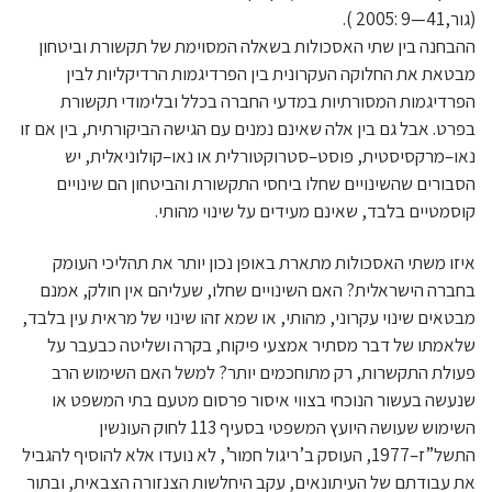
(גור,41—9 :2005 ).
ההבחנה בין שתי האסכולות בשאלה המסוימת של תקשורת וביטחון
מבטאת את החלוקה העקרונית בין הפרדיגמות הרדיקליות לבין
הפרדיגמות המסורתיות במדעי החברה בכלל ובלימודי תקשורת
בפרט. אבל גם בין אלה שאינם נמנים עם הגישה הביקורתית, בין אם זו
נאו–מרקסיסטית, פוסט–סטרוקטורלית או נאו–קולוניאלית, יש
הסבורים שהשינויים שחלו ביחסי התקשורת והביטחון הם שינויים
קוסמטיים בלבד, שאינם מעידים על שינוי מהותי.
איזו משתי האסכולות מתארת באופן נכון יותר את תהליכי העומק
בחברה הישראלית? האם השינויים שחלו, שעליהם אין חולק, אמנם
מבטאים שינוי עקרוני, מהותי, או שמא זהו שינוי של מראית עין בלבד,
שלאמתו של דבר מסתיר אמצעי פיקוח, בקרה ושליטה כבעבר על
פעולת התקשרות, רק מתוחכמים יותר? למשל האם השימוש הרב
שנעשה בעשור הנוכחי בצווי איסור פרסום מטעם בתי המשפט או
השימוש שעושה היועץ המשפטי בסעיף 113 לחוק העונשין
התשל”ז–1977, העוסק ב’ריגול חמור’, לא נועדו אלא להוסיף להגביל
את עבודתם של העיתונאים, עקב היחלשות הצנזורה הצבאית, ובתור