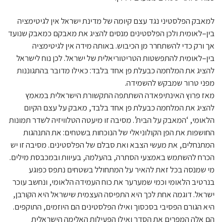
למאבק הפלסטיני נגד עצם קיומה של מדינת ישראל אין לגיטימציה
בין–לאומית ולכן הפלסטינים מנסים להציג את מאבקם כמאבק שנועד
אך ורק כדי להשתחרר מן הכיבוש. באותה מידה אין לגיטימציה
בין–לאומית להתפשטות הטריטוריאלית של ישראל. לכן נוח לישראל
להציג את המלחמה כבעלת פן אחד בלבד: כאילו מדובר בהתגוננות
מפני טרור שמבקש להשמידה.
מאז פרוץ האינתיפאדה השתתפה התקשורת הישראלית במאמץ
להציג את המלחמה כבעלת פן אחד בלבד, מאבק על עצם הקיום
הלאומי, ‘המאבק על הבית’. מסיבה זו מיעטה הטלוויזיה לשדר תמונות
החושפות את הפן הקולוניאלי של הנוכחות בשטחים: את התנהגות
המתנחלים, את מעשי הצבא ואת סבלם של הפלסטינים. מסיבה זו יש
הכרח להשתמש באמצעי הסתרה, בהעלמה, בעיוות ובמכבסת מילים.
מי שמנסה בכל זאת להאיר על המתחולל בשטחים נתפס כפוגע
בנרטיב הלאומי וכמי שמערער את כוח העמידה הלאומי, ונחשב עוכר
ישראל. דוגמה אחת לכך היא התפיסה העצמית שישראל היא הקורבן,
היא הגורם הפסיבי בסכסוך ואילו הפלסטינים הם היוזמים, התוקפים.
הם אלה המפרים את הסדר ואילו הפעילות האלימה הישראלית