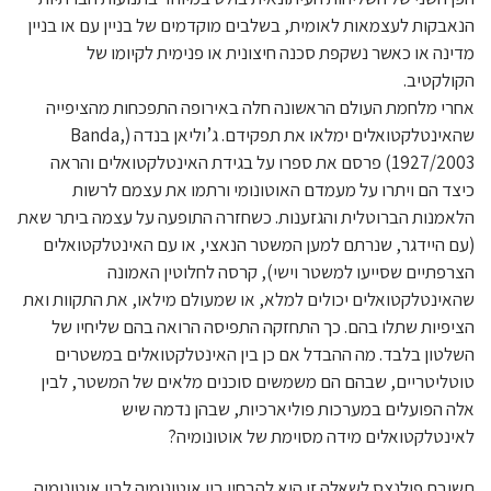
הנאבקות לעצמאות לאומית, בשלבים מוקדמים של בניין עם או בניין
מדינה או כאשר נשקפת סכנה חיצונית או פנימית לקיומו של
הקולקטיב.
אחרי מלחמת העולם הראשונה חלה באירופה התפכחות מהציפייה
שהאינטלקטואלים ימלאו את תפקידם. ג’וליאן בנדה (Banda,
1927/2003) פרסם את ספרו על בגידת האינטלקטואלים והראה
כיצד הם ויתרו על מעמדם האוטונומי ורתמו את עצמם לרשות
הלאמנות הברוטלית והגזענות. כשחזרה התופעה על עצמה ביתר שאת
(עם היידגר, שנרתם למען המשטר הנאצי, או עם האינטלקטואלים
הצרפתיים שסייעו למשטר וישי), קרסה לחלוטין האמונה
שהאינטלקטואלים יכולים למלא, או שמעולם מילאו, את התקוות ואת
הציפיות שתלו בהם. כך התחזקה התפיסה הרואה בהם שליחיו של
השלטון בלבד. מה ההבדל אם כן בין האינטלקטואלים במשטרים
טוטליטריים, שבהם הם משמשים סוכנים מלאים של המשטר, לבין
אלה הפועלים במערכות פוליארכיות, שבהן נדמה שיש
לאינטלקטואלים מידה מסוימת של אוטונומיה?
תשובת פולנצס לשאלה זו היא להבחין בין אוטונומיה לבין אוטונומיה