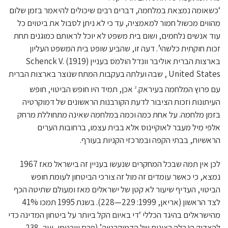
‘כשאומה נמצאת במלחמה, דברים רבים שיכולים להיאמר בזמן שלום
מהווים מכשול חמור למאמציה, עד כי לא ניתן לסבול את ביטוים כל
עוד אנשים נלחמים, ושום בית משפט לא יוכל לראותם כמוגנים תחת
זכות חוקתית כלשהי’. דעה זו, שהביע שופט בית המשפט העליון
בארצות הברית אוליבר וונדל הולמס בעניין (1919) Schenck V.
United States , שבה ועלתה בעקבות המתח שנוצר בארצות הברית
עם פרוץ המלחמה בעיראק.
אכן, תמיד היו חופש הביטוי, חופש
2
העיתונות וזכות הציבור לדעת הקורבנות הראשונים של דמוקרטיה
בזמן מלחמה. על אחת כמה וכמה במלחמה שאינה מתחוללת מרחק
אלפי מִיל מעבר לאוקיינוס אלא בבית עצמו, ברחובות הערים
הראשיות, בבתי הקפה ובמרכזי הקניות בעורף.
לכן אין תמה שבכל המחקרים שנעשו בעניין זה בישראל מאז 1967
נמצא, כי כאשר עומדים זה מול זה צורכי הביטחון לעומת חופש
הביטוי, העדיף שיעור לא קטן של ישראלים מאז ומעולם שתיטה הכף
לצד הראשון (אריאן, 1999: 229—228). בשנת 1995 תמכו 41%
מהישראלים בהיגד הכללי ‘די באיום הקל ביותר על ביטחון המדינה כדי
להצדיק הגבלה רצינית של הדמוקרטיה’ (פרס ויוכטמן–יער, 238