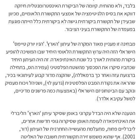
בלבד, ולא מהותית. קיומה של הביקורת האינסטרומנטלית חיזקה
דווקא את בסיס הלגיטימציה של אמצעי התקשורת הלאומיים, מכיוון
שבעידן של תקשורת ביקורתית גישה לא ביקורתית כלל הייתה פוגעת
במעמדה של התקשורת בעיני הציבור.
מבחינה זו מעניין מאוד המקרה של עיתון ‘הארץ’. ‘הניו יורק טיימס’
הישראלי הזה היה ערוץ התקשורת הלאומי היחיד שבו המשיכה להופיע
ביקורת מהותית לאורך כל שנות האינתיפאדה. זה היה העיתון היחיד
שכתביו סיקרו את הסכסוך מהשטח הפלסטיני (עמירה הס, בתחילה
ברצועת עזה ואחר כך ברמאללה), שהקצה מדור קבוע לעיתונאי בכיר,
שהראה את נקודת המבט הפלסטינית (גדעון לוי), ושניהל ויכוח מעמיק
ונוקב עם הביטחוניזם הישראלי (באמצעות כמה פרשנים מדיניים,
למשל עקיבא אלדר).
הטענה שלא היה הבדל עקרוני באופן שסיקר עיתון ‘הארץ’ הליברלי
את האינתיפאדה לעומת האופן שסיקרוה גופי חדשות אחרים,
ליברליים פחות, מתעלמת מהעשייה החתרנית של העיתון (דור,
2001). אף שהוא משמש זירה תקשורתית חשובה של האליטה