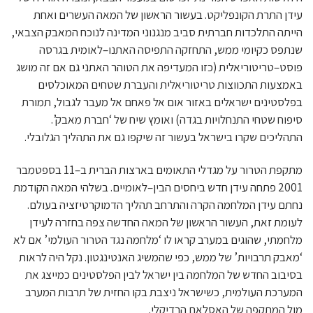
עידן התרת הקונפליקט. בעשור הראשון של המאה העשרים ואחת
הייתה התלכדות חברתית סביב מנגנוני המדינה לנוכח המאבק הצבאי,
שנתפס כקיומי ממש, התחזקה התפיסה האתנו–לאומית בגרסה
פוסט–טריטוריאלית (כזו המעדיפה את הטוהר האתני גם אם זה מושג
באמצעות התכווצות טריטוריאלית והעברת שטחים המאוכלסים
בפלסטינים ישראלים באזור אום אל פאחם אל מעבר לגבול, תמורת
סיפוח שטחי התנחלויות בגדה) ואומץ שיח של ‘חברת מאבק’.
התהליכים שקרו בישראל בעשור זה שיקפו גם את התהליך הגלובלי.
מתקפת הטרור על מגדלי התאומים בארצות הברית ב–11 בספטמבר
2001 פתחה עידן חדש ביחסים הבין–לאומיים. בשלהי המאה הקודמת
נחתם עידן המלחמה הקרה והתרחב תהליך הדמוקרטיזציה בעולם.
לעומת זאת, העשור הראשון של המאה החדשה צפה בחזרה לעידן
מלחמתי, שהוגים במערב קראו לו ‘מלחמה נגד הטרור העולמי’ אם לא
‘מאבק תרבויות’ של ממש, כפי שהמשיג האנטינגטון. נקל היה לראות
בסיבוב החדש של המלחמה בין ישראל לבין הפלסטינים כמייצג את
המערכת העולמית, כשישראל ניצבת בקו החזית של תרבות המערב
מול המתקפה של האסלאם הרדיקלי.