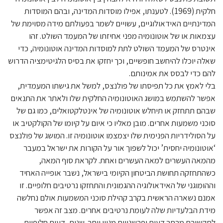
חלקית (1969). לטענתו, אפילו מוסדות המדינה, ובהם המוסדות
המדינתיים האידאולוגיים, עשויים לשמר בפעולתם מידה מסוימת של
עצמאות או של אוטונומיה מפני אחיזתו של המעמד השולט. זהו
אינטרס של המעמד השולט לתת למוסדות המדינה אוטונומיה, כדי
שאלה יוכלו להיחשב חופשיים, וכך יחזקו את בסיס הלגיטימציה הדרוש
להם כדי לבסס את אמינותם.
בלי לאמץ את כל תפיסתו של פולנצס, למשל את גישתו המעמדית,
אפשר להשתמש במושג האוטונומיה החלקית שלו ולאתר את התנאים
שבהם תתחזק או תיחלש אוטונומיה של אינטלקטואלים, כמו גם של
סוכני משמעות אחרים. מובן מאליו כי איום על קיומו של הקולקטיב או
על הסולידריות הפנימית שלו יצמצמו אוטונומיה זו. המושג של פולנצס
‘אוטונומיה יחסית’ יכול לשפוך אור על הקורות את ישראל במעבר
מהמאה העשרים למאה העשרים ואחת. לקראת סוף המאה,
כשהתחזקה תחושת הביטחון הקיומי בישראל, נשבר אופייה האחיד
וההומוגני של האידאולוגיה ההגמונית והתחזקו נרטיבים חלופיים. זו
אמנם נשארה הראשית בקרב קהילת סוכני המשמעות אולם נחלשה
מידת הבלעדיות שלה לעומת נרטיבים אחרים. מצב זה אפשר
לתקשורת מרחב דעות ופרשנויות מגוון יותר. שנית, דעות חלופיות