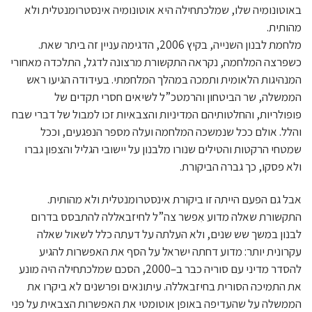
באוטונומיה שלו, שמלכתחילה היא אוטונומיה אינסטרומנטלית ולא
מהותית.
מלחמת לבנון השנייה, בקיץ 2006, הדגימה עניין זה ביתר שאת.
כשפרצה המלחמה, נקראה התקשורת מרצונה לדגל, התלכדה מאחורי
המנהיגות הלאומית ותמכה במהלך המלחמתי. בעידודה הגיעו ראש
הממשלה, שר הביטחון והרמטכ”ל לשיאים חסרי תקדים של
פופולריות, והחלטותיהם המדיניות והצבאיות זכו למבול של דברי שבח
והלל. אולם ככל שנמשכה המלחמה ועלה מספר הנפגעים, וככל
שמטחי הרקטות והטילים שנורו מלבנון על יישובי הגליל והצפון גברו
ולא פסקו, כך גברה הביקורת.
אבל גם הפעם הייתה זו ביקורת אינסטרומנטלית ולא מהותית.
התקשורת שאלה מדוע אִפשר צה”ל לחיזבאללה להתבסס בדרום
לבנון במשך שש שנים, ולא העלתה על דעתה כלל לשאול שאלה
עקרונית יותר: מדוע דחתה ישראל על הסף את האפשרות להגיע
להסדר מדיני עם סוריה כבר ב–2000, הסכם שמלכתחילה היה מונע
את התמיכה הסורית בחיזבאללה. עיתונאים ופרשנים לא ביקרו את
הממשלה על שהעדיפה באופן אוטומטי את האפשרות הצבאית על פני