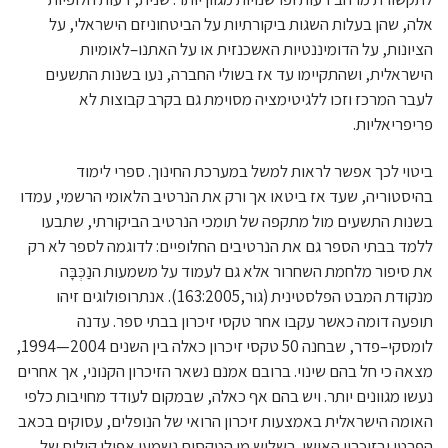
אלה, שהן בעלות השגות ביקורתיות על הביטחוניזם הישראלי, על
הציונות, על הדומיננטיות האשכנזית או על האתנו–לאומיות
הישראלית, ושהתקיימו עד אז בשולי החברה, נעו בשנות התשעים
לעבר המרכז וזכו ללגיטימציה מסוימת גם בקרב קבוצות לא
פריפריאליות.
ביטוי לכך אפשר לראות למשל במערכת החינוך. ספרי לימוד
בהיסטוריה, שעד אז ביטאו אך ורק את הנרטיב הלאומי הרשמי, עמדו
בשנות התשעים מול מתקפה של תומכי הנרטיב הביקורתי, שתבעו
ללמד בבתי הספר גם את הנרטיבים החלופיים: לדוגמה לספר לא רק
את סיפור מלחמת השחרור אלא גם לעמוד על משמעות הנַכְּבָּה
מנקודת המבט הפלסטינית (גור,163:2005). אנתרופולוגים זיהו
תופעה דומה כאשר עקבו אחר טקסי זיכרון בבתי ספר. עדנה
לומסקי–פדר, שבחנה 50 טקסי זיכרון כאלה בין השנים 2004—1994,
מצאה כי חל בהם שינוי. ברובם אמנם נשאר הזיכרון הקנוני, אך אחרים
נעשו מגוונים יותר. ויש בהם אף כאלה, שבמקום לעודד מחויבות כלפי
האומה הישראלית באמצעות זיכרון הרואי של הנופלים, עסוקים בכאב
הפרטי ובזיכרון האישי. בשליש מן הטקסים נשמעו אפילו קולות של