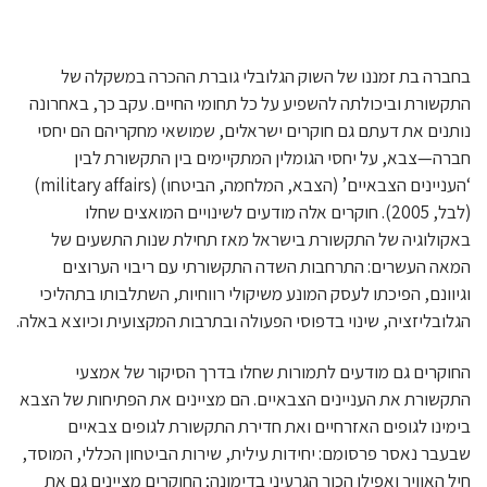
בחברה בת זמננו של השוק הגלובלי גוברת ההכרה במשקלה של
התקשורת וביכולתה להשפיע על כל תחומי החיים. עקב כך, באחרונה
נותנים את דעתם גם חוקרים ישראלים, שמושאי מחקריהם הם יחסי
חברה—צבא, על יחסי הגומלין המתקיימים בין התקשורת לבין
‘העניינים הצבאיים’ (הצבא, המלחמה, הביטחו) (military affairs)
(לבל, 2005). חוקרים אלה מודעים לשינויים המואצים שחלו
באקולוגיה של התקשורת בישראל מאז תחילת שנות התשעים של
המאה העשרים: התרחבות השדה התקשורתי עם ריבוי הערוצים
וגיוונם, הפיכתו לעסק המונע משיקולי רווחיות, השתלבותו בתהליכי
הגלובליזציה, שינוי בדפוסי הפעולה ובתרבות המקצועית וכיוצא באלה.
החוקרים גם מודעים לתמורות שחלו בדרך הסיקור של אמצעי
התקשורת את העניינים הצבאיים. הם מציינים את הפתיחות של הצבא
בימינו לגופים האזרחיים ואת חדירת התקשורת לגופים צבאיים
שבעבר נאסר פרסומם: יחידות עילית, שירות הביטחון הכללי, המוסד,
חיל האוויר ואפילו הכור הגרעיני בדימונה; החוקרים מציינים גם את