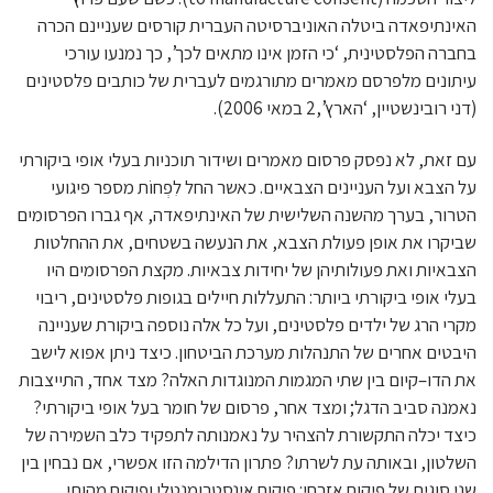
האינתיפאדה ביטלה האוניברסיטה העברית קורסים שעניינם הכרה
בחברה הפלסטינית, ‘כי הזמן אינו מתאים לכך’, כך נמנעו עורכי
עיתונים מלפרסם מאמרים מתורגמים לעברית של כותבים פלסטינים
(דני רובינשטיין, ‘הארץ’,2 במאי 2006).
עם זאת, לא נפסק פרסום מאמרים ושידור תוכניות בעלי אופי ביקורתי
על הצבא ועל העניינים הצבאיים. כאשר החל לִפְחוֹת מספר פיגועי
הטרור, בערך מהשנה השלישית של האינתיפאדה, אף גברו הפרסומים
שביקרו את אופן פעולת הצבא, את הנעשה בשטחים, את ההחלטות
הצבאיות ואת פעולותיהן של יחידות צבאיות. מקצת הפרסומים היו
בעלי אופי ביקורתי ביותר: התעללות חיילים בגופות פלסטינים, ריבוי
מקרי הרג של ילדים פלסטינים, ועל כל אלה נוספה ביקורת שעניינה
היבטים אחרים של התנהלות מערכת הביטחון. כיצד ניתן אפוא לישב
את הדו–קיום בין שתי המגמות המנוגדות האלה? מצד אחד, התייצבות
נאמנה סביב הדגל; ומצד אחר, פרסום של חומר בעל אופי ביקורתי?
כיצד יכלה התקשורת להצהיר על נאמנותה לתפקיד כלב השמירה של
השלטון, ובאותה עת לשרתו? פתרון הדילמה הזו אפשרי, אם נבחין בין
שני סוגים של פיקוח אזרחי: פיקוח אינסטרומנטלי ופיקוח מהותי.