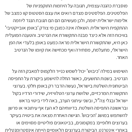
מוסברת כהגנה עצמית, תגובה על היוזמות התוקפניות של
הפלסטינים. הפלסטינים מצדם רואים את עצם הסטטוס קוו כמצב של
אלימות ישראלית יזומה, ולכן מעשיהם הם הם תגובת הנגד ליוזמה
ההתקפית הישראלית. השאלה אינה כמובן מי צודק ‘באופן אובייקטיבי’
בוויכוח הזה אלא כיצד מבנה התקשורת את הנרטיב. והטענה המועלית
כאן היא, שהתקשורת הישראלית מראה כמעט באופן בלעדי את הפן
הישראלי, מתעלמת, מסתירה ואף מכחישה את קיומו של הנרטיב
האחר.
השימוש במילה ‘כיבוש’ יכול לשמש כנייר הלקמוס למאבק הזה על
הנרטיב. בשנות התשעים, כאשר החלה להישמע ביקורת על התפיסה
הביטחונית השלטת בישראל, נעשה הדבר רק באופן חלקי. בערוצי
התקשורת המרכזיים, שלושת ערוצי הטלוויזיה, שידורי הרדיו בקול
ישראל ובגלי צה”ל, ובשני עיתוני הערב, באה לידי ביטוי בראש
ובראשונה התפיסה השלטת. בדיווחיהם לא העז אף עיתונאי או פרשן
להשתמש במושג ‘הכיבוש’. הגישה האחרת מצאה את ביטויה בעיקר
בערוצים חלופיים: במקומונים, בביטאונים פוליטיים מסוימים או
באתרי אינטרנט. הביקורת בערוצים הלאומיים הייתה אינסטרומנטלית