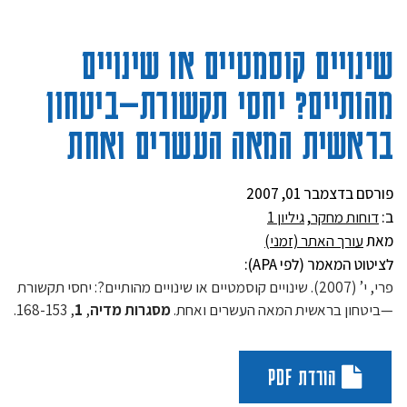
שינויים קוסמטיים או שינויים
מהותיים? יחסי תקשורת—ביטחון
בראשית המאה העשרים ואחת
פורסם בדצמבר 01, 2007
ב:
דוחות מחקר
,
גיליון 1
מאת
עורך האתר (זמני)
לציטוט המאמר (לפי APA):
פרי, י’ (2007). שינויים קוסמטיים או שינויים מהותיים?: יחסי תקשורת
—ביטחון בראשית המאה העשרים ואחת.
מסגרות מדיה
,
1
, 168-153.
הורדת PDF