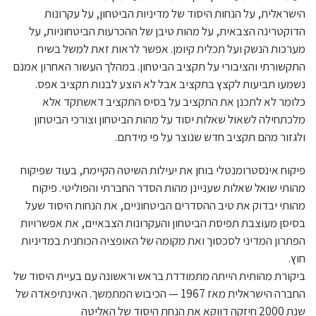
הישראלית, על הנחות היסוד של מדיניות הביטחון, על עקרונות
הדוקטרינה הצבאית, על מהות טיבן של ההכרעות הביטחוניות, על
מערכות הנשק ועל תכלית קיומן. אפשר לראות זאת למשל בשיח
התקשורתי והציבורי על תקציב הביטחון. במהלך העשור האחרון אמנם
נשמעו תביעות לקצץ בתקציב אבל לא הוצע לבנות תקציב אפס.
כלומר לא לתכנן את התקציב על בסיס התקציב דאשתקד אלא
מלכתחילה לשאול שאלות יסוד על מהות הביטחון וצורכי הביטחון
ולגזור מהם תקציב חדש שנוצר על פי מידתם.
פיקוח אינסטרומנטלי בוחן את יעילות השיטה הקיימת, בעוד שפיקוח
מהותי שואל שאלות שעניינן מהות הסדר החברתי והפוליטי. פיקוח
מהותי יבדוק את טיב ההסדרים הביטחוניים, את הנחות היסוד שעל
בסיסן מעוצבת תפיסת הביטחון והעקרונות הצבאיים, את אפשרויות
הפתרון המדיני לסכסוך ואת מקומה של האופציה הכוחנית במדיניות
חוץ.
ביקורת מהותית הייתה מתמודדת בראש וראשונה עם בעיית היסוד של
החברה הישראלית מאז 1967 — הכיבוש המתמשך. האינתיפאדה של
שנת 2000 חיזקה דווקא את הנחת היסוד של האליטה