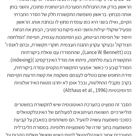
הראשון בודק את התנהלות המערכת הביטחונית מתוכה, והשני בוחן
אותה מבחוץ. בראשון משמשת התקשורת חלק של הסדר החברתי
הקיים, ואילו בשני היא כמו עומדת מחוץ לו ובוחנת אותו. הראשון
מפעיל שיקולי יעילות והשני הוא פיקוח נורמטיבי, הבוחן את הנחות
היסוד של תפיסת הביטחון, כגון הסתמכות עצמית, תפיסת ‘המלחמה
הצודקת’ ובעיקר עקרון ההגנה העצמית. חוקרי תקשורת, ובהם לאנס ו’
בנט (Lance W. Bennett), שהתמודדו עם שאלת ביקורתיות
התקשורת בעת מלחמה, פיתחו את מודל האִינְדֶקְסִינְג )(indexing).
המודל קובע כי כאשר אמצעי התקשורת נוקטים עמדה ביקורתית,
מידת החופש שהם נוטלים לעצמם משקפת את קשת הדעות הקיימות
בקרב מקבלי ההחלטות, ובכל אופן לא יחרגו מטווח האידאולוגיות
הדומיננטיות (Althaus et al., 1996)
הסבר זה ממעיט בהערכת האוטונומיה שיש לתקשורת במשטרים
פוליארכיים. השוואת העיתונאים לפעולתם של האינטלקטואלים
כסוכני משמעות עשויה להועיל. הם משתתפים במאבק על קביעת
המשמעות בתוך שדה של משמעויות חלופיות. במסורת הליברלית
המערבית אמור האינטלקטואל להיות האיש ששואל שאלות נוקבות על