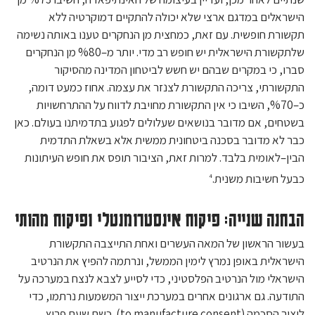
הישראלים במדגם ארצי שלא יכולה להתקיים דמוקרטיה ללא
תקשורת חופשית. עם זאת, כמחצית מן הנחקרים טענו באותה נשימה
שלתקשורת הישראלית יש חופש רב מדי. יותר מ–%80 מן הנחקרים
סברו, כי במקרים שבהם יש חשש לביטחון המדינה מהסיקור
התקשורתי, צריכה התקשורת לצנזר את עצמה. אחוז כמעט דומה,
כ–%70, השיבו כי אין התקשורת מחויבת לדווח על ההתרחשויות
בשטחים, אם מדובר בנושאים שעלולים לפגוע בתדמיתנו בעולם. כאן
כבר לא מדובר בסכנה ביטחונית ממשית אלא בשאלת התדמית
הבין–לאומית בלבד. למרות זאת, הציבור תופס את חופש העיתונות
כבעל חשיבות משנית.
4
הבחנה שנייה: פיקוח אינסטרומנטלי ופיקוח מהותי
בעשור הראשון של המאה העשרים ואחת התייצבה התקשורת
הישראלית באופן נמרץ לימין הממשל, ונרתמה להפיץ את הנרטיב
הישראלי מול הנרטיב הפלסטיני, כדי לסייע לצבא לנצח במערכה על
התודעה. גם ארגונים אחרים במערכת ייצור המשמעות נרתמו, כדי
ליצור הסכמה (to manufacture consent). כשם שעם פרוץ