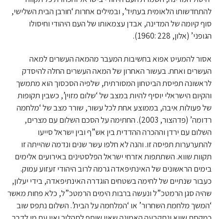
להתחדשותו הלאומית בעתיד’, ובמילים אחרות ‘חורבן הבית השלישי,
סוף קיומה של המדינה, אבדן עצמאותו של העם היהודי וחיסולו
הגופני’ (אלון, 228 :1960).
אסור להמעיט אפוא בחשיבות המעבר מהמאה העשרים למאה
העשרים ואחת. בעשור האחרון של המאה העשרים החלה להיסדק
לראשונה תפיסת הביטחון המסורתית, שלפיה הסכסוך הוא מתמשך
והקיום הישראלי יוסיף להיות במצב של ‘שלום מזוין’, כשבין תקופות
של פעולות איבה, בממוצע אחת לכל עשור, שורר מצב של ‘מלחמה
רדומה’ (פדהצור, 2003). החתימה על הסכם השלום עם מצרים,
השלום עם ירדן וההכרה ההדדית בין אש”ף ובין ישראל סייעו
להתערערות תפיסה זו. והנה לא חלפו עשר שנים ונדמה שהייתה זו
תקוות שווא. השתתפות אזרחי ישראל הפלסטינים באירועים אלימים
בימים הראשונים של האינתיפאדה גרמה לרוב היהודי זעזוע עמוק.
כעבור שנתיים של לחימה בשטחים הוגדרה האינתיפאדה, בידי יעלון,
שהיה סגן הרמטכ”ל ונעשה ברבות הימים הרמטכ”ל, כלא פחות מאשר
‘המשך מלחמת השחרור’ או ‘המלחמה על הבית’. השלום נתפס שוב
כמקסם שווא ונתקבעה האמונה שאין שותף לתהליך ואין עם מי לדבר