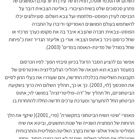
השלום או הסכמי אוסלו, תחילתו של עידן חדש. עולם המושגים של
פתרון סכסוכים שלט בשיח הציבורי. באליטה הצבאית דובר על
הכניסה לעידן הפוסט–מלחמתי ועל צבא השלום. סוציולוגים יכלו
להשתמש בעולם המושגים האמריקני ודיברו על החברה
הפוסט–צבאית: חברה שהצבא איבד בה את מקומו כערך מרכזי או
שחל כרסום ניכר באתוס הצבאי. אורי בן אליעזר הגדיר זאת כ’פיחות
שחל במודל של מדינת–האומה במדים’ (2003).
אפשר גם להציע הסבר הדוגל בכיוון סיבתי הפוך: לפיו הכרסום
במעמד הצבא הוא תוצאה של תהליכי הגלובליזציה ואינטרסים של
הקבוצות השליטות בכלכלה החדשה, והם שעוררו את בעלי ההון לסיים
את הסכסוך (לוי, 2003). כך או כך, תהליך השלום היה כרוך בשקיעת
הביטחוניזם, חל תהליך של ‘דה–מיליטריזציה’ במושגי לוי; אתוס
הביטחון החל להתערער ומערכת ערכים חדשה החלה להתחרות בו.
מאמרי ‘שינוי השיח הביטחוני בתקשורת’ (פרי, 2001)( שיקף את הלך
הרוחות של המחצית השנייה של שנות התשעים, וביטא את שיח
הפוליטי והאידאולוגי שרווח בקרב האליטה הפוליטית והתרבותית
שהובילה את תהליך השלום. שיח זה לא היה כמובן היחיד, ויחסי