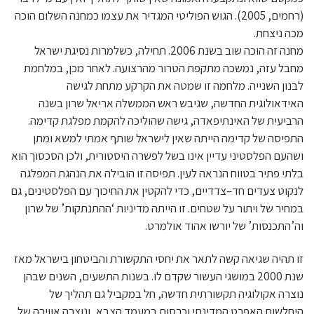
(רחמים, 2005). הגוש הפוליטי המגדיר את עצמו כמחנה השלום הוכה
מכה ניצחת.
מחנה זה הוכה שוב בשנת 2006. תחילה, כשלמרות נסיגת ישראל
מחבל עזה, נמשכה מתקפת הטרור מהרצועה. לאחר מכן, במלחמת
לבנון השנייה. מלחמה זו שמטה את הקרקע מתחת לגישה
האידאולוגית החדשה, שגיבש ראש הממשלה אריאל שרון בשנה
הרביעית של האינתיפאדה, גישה שהוליכה להקמת מפלגת קדימה.
התפיסה של קדימה הייתה שאין לישראל שותף אמתי למשא ומתן
ושהעם הפלסטיני עדיין אינו בשל לפשרה היסטורית, ולכן הסכסוך הוא
בלתי פתיר בטווח הנראה לעין. תפיסה זו הובילה את הנהגת המפלגה
לנקוט צעדים חד–צדדיים, כדי להקטין את החיכוך עם הפלסטינים, גם
במחיר של ויתור על שטחים. זו הייתה מדיניות ‘ההתנתקות’ של שרון
וה’התכנסות’ של יורשו אהוד אולמרט.
זו תהיה שגיאה קשה לתאר את יחסי התקשורת והביטחון בישראל מאז
שנת 2000 במושגי העשור שקדם לו. בשנות התשעים, השנים שבהן
נוצרה אקולוגיה תקשורתית חדשה, חל במקביל גם תהליך של
היחלשות האפרט המדינתי וכרסום במעמד הצבא, ונוצרה אווירה של