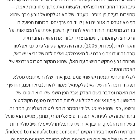
טיב הסדר החברתי והפוליטי, ולעשות זאת מתוך מחויבות לאמת —
מחויבות בעלת פן מוסרי. מעמדו של האינטלקטואל נובע מכך שהוא
חף מאינטרסים אנוכיים ואין לו יד במערך יחסי הכוחות הפועלים
בזירה. מחויבותו היחידה היא לתת דין וחשבון אמתי על המציאות ועל
ערכי הצדק והמוסר, שמהם צריך לגזור את ההוויה החברתית
והקהילתית (פלדחי, 2006). כזה היה סוקרטס על פי כתבי אפלטון.
מבחינה זו דומה מצבם של האינטלקטואלים לזה של נביאי ישראל,
שכוחם נבע מהקשר הישיר עם האל, שהוא המקור הטרנסצנדנטי של
האמת והטוב.
לשליחות העיתונאית יש שתי פנים. בפן אחד שלה העיתונאי ממלא
תפקיד דומה לזה של האינטלקטואל ואמור להיות נביא הזעם, החושף
את האמת ומדבר בשם הצדק. אבל הפן השני שלו הוא היפוכו של
הראשון. העיתונאי אמור למלא שליחות חברתית מטעם הקולקטיב
ובשמו, כפי שהוא מיוצג על ידי הסמכות הפוליטית העליונה, המדינה.
בתור שכזה יש לעיתונאי תפקיד סוציאליזטורי, מחנך, מגייס. הוא פועל
בשליחות ההגמון, הריבון או השליט. תכליתו לסייע להשיג סולידריות
חברתית ולתמוך בסדר הקיים: ‘indeed to manufacture consent’.
הפן השני של השליחות העיתונאית בולט במיוחד בתנועות חברתיות