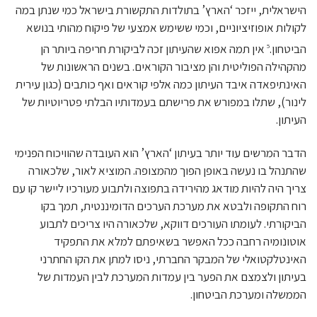
הישראלית, ייזכר ‘הארץ’ בתולדות התקשורת בישראל כמי שנתן במה
לקולות אופוזיציוניים, וכמי ששימש אמצעי של פיקוח מהותי בנושא
הביטחון.
אין תמה אפוא שהעיתון זכה לביקורת חריפה ביותר הן
5
מהקהילה הפוליטית והן מציבור הקוראים. בשנים הראשונות של
האינתיפאדה איבד העיתון כמה אלפי קוראים ואף כותבים (כגון עירית
לינור), שתלו במפורש את פרישתם בעמדותיו הבלתי פטריוטיות של
העיתון.
הדבר המרשים עוד יותר בעיתון ‘הארץ’ הוא העובדה שהוויכוח הפנימי
שהתנהל בו נעשה באופן הפוך מהמצופה. המוציא לאור, שלכאורה
צריך היה להיות מודאג מהירידה בתפוצה ולתבוע מעורכיו ליישר קו עם
רוח התקופה ולבטא את מערכת הערכים הדומיננטית, תמך בקו
הביקורתי. לעומתו העורכים דווקא, שלכאורה היו צריכים לתבוע
אוטונומיה רחבה ככל האפשר בשאיפתם למלא את התפקיד
האינטלקטואלי של המבקר החברתי, ניסו למתן את הקו החתרני
בעיתון ולצמצם את הפער בין עמדות המערכת לבין העמדות של
הממשלה ומערכת הביטחון.