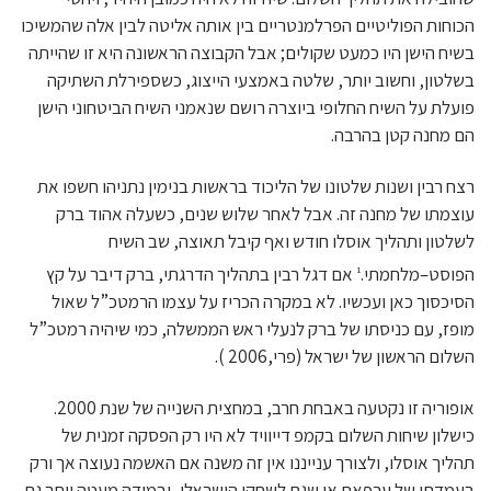
הכוחות הפוליטיים הפרלמנטריים בין אותה אליטה לבין אלה שהמשיכו
בשיח הישן היו כמעט שקולים; אבל הקבוצה הראשונה היא זו שהייתה
בשלטון, וחשוב יותר, שלטה באמצעי הייצוג, כשספירלת השתיקה
פועלת על השיח החלופי ביוצרה רושם שנאמני השיח הביטחוני הישן
הם מחנה קטן בהרבה.
רצח רבין ושנות שלטונו של הליכוד בראשות בנימין נתניהו חשפו את
עוצמתו של מחנה זה. אבל לאחר שלוש שנים, כשעלה אהוד ברק
לשלטון ותהליך אוסלו חודש ואף קיבל תאוצה, שב השיח
הפוסט–מלחמתי.
אם דגל רבין בתהליך הדרגתי, ברק דיבר על קץ
1
הסיכסוך כאן ועכשיו. לא במקרה הכריז על עצמו הרמטכ”ל שאול
מופז, עם כניסתו של ברק לנעלי ראש הממשלה, כמי שיהיה רמטכ”ל
השלום הראשון של ישראל (פרי,2006 ).
אופוריה זו נקטעה באבחת חרב, במחצית השנייה של שנת 2000.
כישלון שיחות השלום בקמפ דייוויד לא היו רק הפסקה זמנית של
תהליך אוסלו, ולצורך ענייננו אין זה משנה אם האשמה נעוצה אך ורק
בעמדתו של ערפאת או שגם לשחקן הישראלי, ובמידה מעטה יותר גם