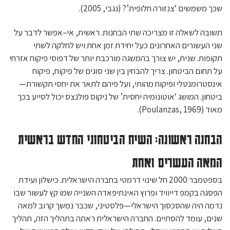
שכך משמשים ‘צנזורה חלופית’? (נגבי, 2005).
תשובה לשאלה זו מצריכה שתי הבחנות. ראשית, אי–אפשר לדבר על
שני העשורים האחרונים כעל יחידת זמן אחת ויש לחלקה לשתי
תקופות. שנית, יש צורך בהמשגה מורכבת יותר של דפוסי פיקוח אזרחי
על תחום הביטחון. צריך להבחין בין שני סוגים של פיקוח, פיקוח
אינסטרומנטלי ופיקוח מהותי, ועל פיהם לתאר את יחסי תקשורת—
ביטחון. המושג ‘אוטונומיה יחסית’ של ניקוס פולנצס יכול לסייע בכך
מאוד (Poulanzas, 1969).
הבחנה ראשונה: השיח הביטחוני החדש בראשית
המאה העשרים ואחת
בספטמבר 2000 חל שינוי דרמטי בחברה הישראלית. כישלון ועידת
הפסגה בקמפ דייוויד ופרוץ האינתיפאדה השנייה שמו קץ לעשור שבו
נדמה היה שהסכסוך הישראלי—פלסטיני, שכבר נמשך קרוב למאה
שנים, עומד להסתיים. החברה הישראלית ראתה בתהליך הזה, תהליך