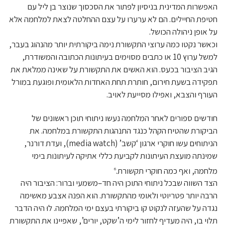
האפשרות המדינית בניסיון לפתור את הסכסוך שנוצר בן ליל עם
חטיפת החיילים. הם לא ערערו על עצם ההחלטה לצאת למלחמה אלא
על אופן ניהולה הכושל.
וכאשר נקטו כמה ערוצי התקשורת נימה ביקורתית יותר מהנהוג בעבר,
למשל ערוץ 10 או כתבים מסוימים בעיתונות הכתובה והמשודרת,
הגיב הציבור בכעס. הוא האשים את התקשורת על שאינה ממלאת את
תפקידה בשעת חירום, חותרת תחת האחדות הלאומית ופוגעת במורל
העורף והצבא, ואפילו מסייעת לאויב.
חודשים ספורים לאחר המלחמה נעשו ניתוחי תוכן ראשונים של
הביקורת שהטיח הקהל כנגד התנהגות התקשורת במלחמה. את
הניתוחים עשו חוקרי ארגון ‘קשב’ (media watch), ועדת דורנר,
שמינתה מועצת העיתונות לקביעת כללי אתיקה לעיתונות בימי
מלחמה, ואף כמה חוקרי תקשורת.
6
הצד השווה שבכל ניתוחי התוכן היה חד–משמעי וברור: הציבור היה
הרבה יותר פטריוטי ולאומי מהתקשורת. הוא הפנה אצבע מאשימה
נגדה על שהעזה לנקוט קו ביקורתי בעצם ימי המלחמה. לוּ היה הדבר
תלוי בו, היה מעדיף לחזור לימי ה’שקט, יורים’, שאפיינו את התקשורת