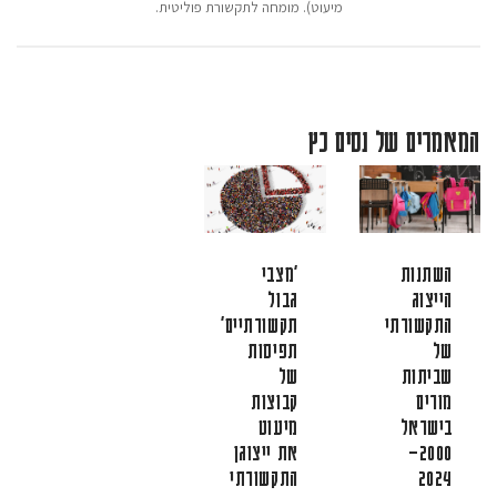
מיעוט). מומחה לתקשורת פוליטית.
המאמרים של נסים כץ
השתנות
“מצבי
הייצוג
גבול
התקשורתי
תקשורתיים”:
של
תפיסות
שביתות
של
מורים
קבוצות
בישראל
מיעוט
2000–
את ייצוגן
2024
התקשורתי