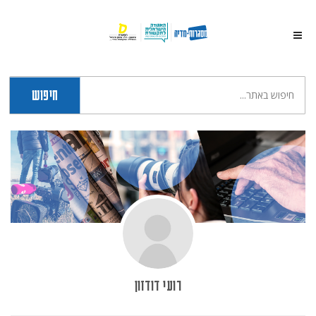
חיפוש
רועי דודזון