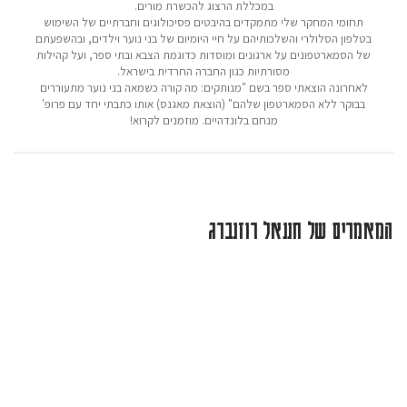
במכללת הרצוג להכשרת מורים.
תחומי המחקר שלי מתמקדים בהיבטים פסיכולוגים וחברתיים של השימוש
בטלפון הסלולרי והשלכותיהם על חיי היומיום של בני נוער וילדים, ובהשפעתם
של הסמארטפונים על ארגונים ומוסדות כדוגמת הצבא ובתי ספר, ועל קהילות
מסורתיות כגון החברה החרדית בישראל.
לאחרונה הוצאתי ספר בשם "מנותקים: מה קורה כשמאה בני נוער מתעוררים
בבוקר ללא הסמארטפון שלהם" (הוצאת מאגנס) אותו כתבתי יחד עם פרופ'
מנחם בלונדהיים. מוזמנים לקרוא!
המאמרים של חננאל רוזנברג