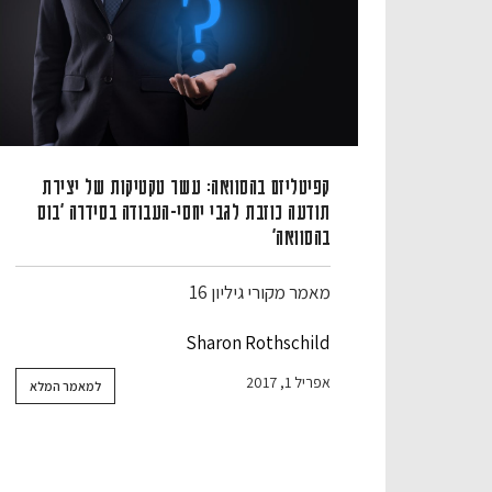
קפיטליזם בהסוואה: עשר טקטיקות של יצירת
תודעה כוזבת לגבי יחסי-העבודה בסידרה “בוס
בהסוואה”
מאמר מקורי
גיליון 16
Sharon Rothschild
אפריל 1, 2017
למאמר המלא